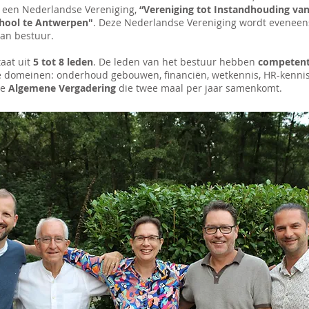
 een Nederlandse Vereniging,
“Vereniging tot Instandhouding va
hool te Antwerpen"
. Deze Nederlandse Vereniging wordt eveneen
van bestuur.
taat uit
5 tot 8 leden
. De leden van het bestuur hebben
competent
 domeinen: onderhoud gebouwen, financiën, wetkennis, HR-kennis
de
Algemene Vergadering
die twee maal per jaar samenkomt.