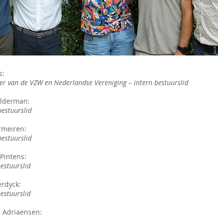
s:
ter van de VZW en Nederlandse Vereniging
–
intern bestuurslid
lderman:
bestuurslid
rmeiren:
bestuurslid
 Pintens:
bestuurslid
erdyck:
bestuurslid
 Adriaensen: